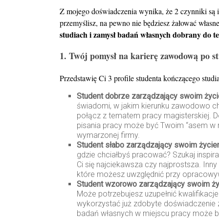
Z mojego doświadczenia wynika, że 2 czynniki są is
przemyślisz, na pewno nie będziesz żałować własnej
studiach i zamysł badań własnych dobrany do t
1.
Twój pomysł na karierę zawodową po s
Przedstawię Ci 3 profile studenta kończącego studia
Student dobrze zarządzający swoim życ
świadomi, w jakim kierunku zawodowo 
połącz z tematem pracy magisterskiej.
pisania pracy może być Twoim “asem w r
wymarzonej firmy.
Student słabo zarządzający swoim życi
gdzie chciałbyś pracować? Szukaj inspira
Ci się najciekawsza czy najprostsza. Inn
które możesz uwzględnić przy opracowy
Student wzorowo zarządzający swoim ży
Może potrzebujesz uzupełnić kwalifikacj
wykorzystać już zdobyte doświadczenie
badań własnych w miejscu pracy może 