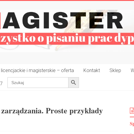
icencjackie i magisterskie – oferta
Kontakt
Sklep
W
Search Button
Search
37
for:
 zarządzania. Proste przykłady
Sp