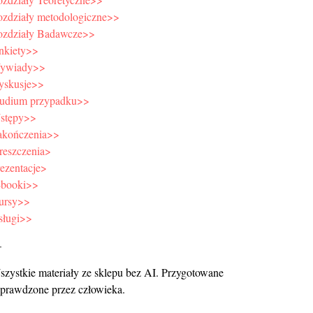
ozdziały metodologiczne>>
ozdziały Badawcze>>
nkiety>>
ywiady>>
yskusje>>
tudium przypadku>>
stępy>>
akończenia>>
reszczenia>
ezentacje>
-booki>>
ursy>>
sługi>>
—
zystkie materiały ze sklepu bez AI. Przygotowane
sprawdzone przez człowieka.