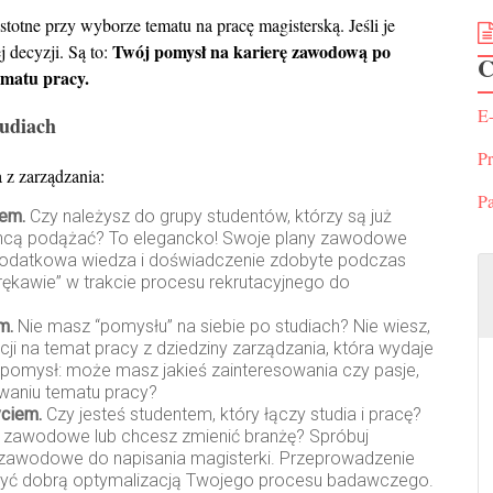
totne przy wyborze tematu na pracę magisterską. Jeśli je
Twój pomysł na karierę zawodową po
 decyzji. Są to:
C
ematu pracy.
E
tudiach
P
 z zarządzania:
Pa
iem.
Czy należysz do grupy studentów, którzy są już
chcą podążać? To elegancko! Swoje plany zawodowe
 Dodatkowa wiedza i doświadczenie zdobyte podczas
ękawie” w trakcie procesu rekrutacyjnego do
em.
Nie masz “pomysłu” na siebie po studiach? Nie wiesz,
cji na temat pracy z dziedziny zarządzania, która wydaje
y pomysł: może masz jakieś zainteresowania czy pasje,
waniu tematu pracy?
ciem.
Czy jesteś studentem, który łączy studia i pracę?
e zawodowe lub chcesz zmienić branżę? Spróbuj
 zawodowe do napisania magisterki. Przeprowadzenie
być dobrą optymalizacją Twojego procesu badawczego.