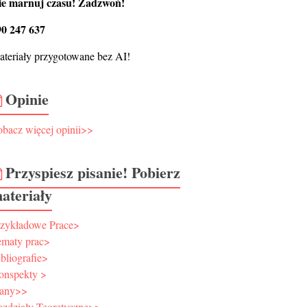
ie marnuj czasu! Zadzwoń!
90 247 637
teriały przygotowane bez AI!
Opinie
bacz więcej opinii>>
Przyspiesz pisanie! Pobierz
ateriały
rzykładowe Prace>
ematy prac>
bliografie>
onspekty >
lany>>
ozdziały Teoretyczne>>