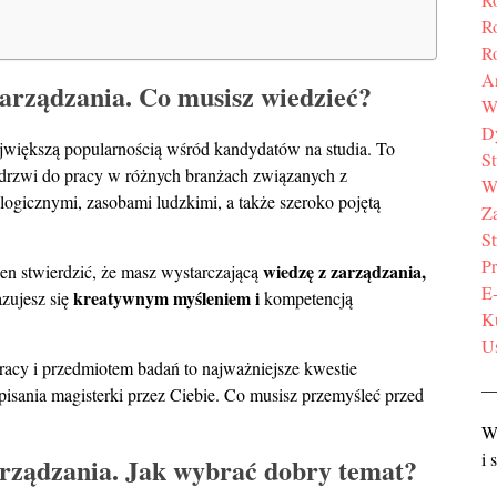
R
R
A
arządzania. Co musisz wiedzieć?
W
D
ajwiększą popularnością wśród kandydatów na studia. To
S
 drzwi do pracy w różnych branżach związanych z
W
ogicznymi, zasobami ludzkimi, a także szeroko pojętą
Z
St
Pr
wiedzę z
zarządzania,
en stwierdzić, że masz wystarczającą
E
kreatywnym myśleniem i
zujesz się
kompetencją
K
U
acy i przedmiotem badań to najważniejsze kwestie
isania magisterki przez Ciebie. Co musisz przemyśleć przed
Ws
i 
arządzania. Jak wybrać dobry temat?