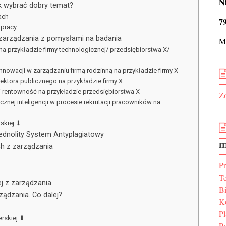
N
k wybrać dobry temat?
ach
7
 pracy
zarządzania z pomysłami na badania
Ma
 przykładzie firmy technologicznej/ przedsiębiorstwa X/
nowacji w zarządzaniu firmą rodzinną na przykładzie firmy X
ktora publicznego na przykładzie firmy X
jej rentowność na przykładzie przedsiębiorstwa X
Zo
cznej inteligencji w procesie rekrutacji pracowników na
rskiej ⬇
ednolity System Antyplagiatowy
m
ch z zarządzania
P
T
j z zarządzania
Bi
ządzania. Co dalej?
K
P
erskiej ⬇
R