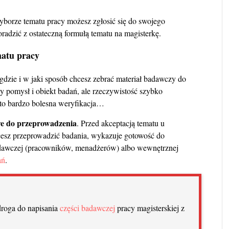
borze tematu pracy możesz zgłosić się do swojego
radzić z ostateczną formułą tematu na magisterkę.
matu pracy
gdzie i w jaki sposób chcesz zebrać materiał badawczy do
dy pomysł i obiekt badań, ale rzeczywistość szybko
 to bardzo bolesna weryfikacja…
e do przeprowadzenia
. Przed akceptacją tematu u
chcesz przeprowadzić badania, wykazuje gotowość do
adawczej (pracowników, menadżerów) albo wewnętrznej
ań
.
droga do napisania
części badawczej
pracy magisterskiej z