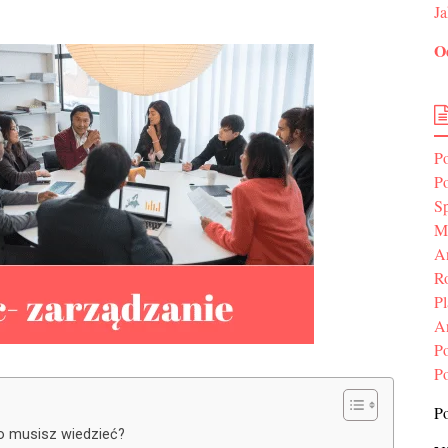
Ja
O
P
P
S
Me
An
Ro
P
A
P
P
Po
o musisz wiedzieć?