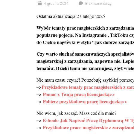
4 grudnia 2024
Brak komentarzy
Ostatnia aktualizacja 27 lutego 2025
Wybór tematy prac magisterskich z zarządzania 
popularne pojecie. Na Instagramie , TikToku cz
do Ciebie nagłówki w stylu “Jak dobrze zarząd
Czy warto słuchać samoznwańczych specjalist
magisterskiej z zarządzania, napewno nie. Lepie
tematów. Dzięki temu nie zmarnujesz, zbyt wiele
Nie mam czasu czytać! Potrzebuję szybkiej pomocy
–>
Przykładowe tematy prac magisterskich z za
–>
Pomoc z Twoją pracą licencjacką>>
–>
Pobierz przykładową pracę licencjacką>>
Nie wiem, jak zacząć. Masz coś dla mnie?
–>
E-book- Jak Napisać Pracę Dyplomową W T
–>
Przykładowe prace magisterskie z zarządzan