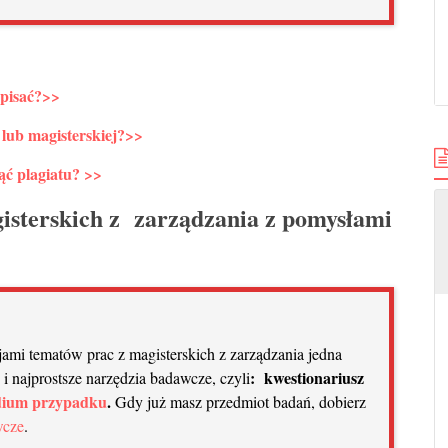
 pisać?
>>
 lub magisterskiej?
>>
ąć plagiatu?
>>
isterskich z zarządzania z pomysłami
jami tematów prac z magisterskich z zarządzania jedna
: kwestionariusz
 najprostsze narzędzia badawcze, czyli
dium przypadku
.
Gdy już masz przedmiot badań, dobierz
wcze
.