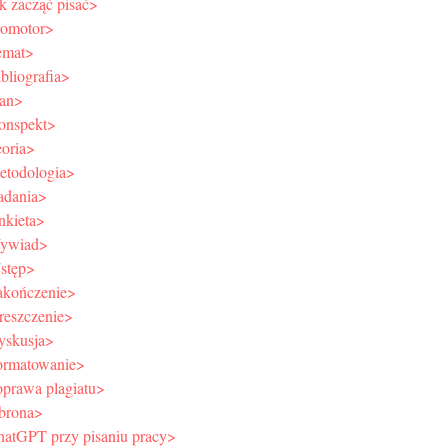
k zacząć pisać>
romotor>
emat>
bliografia>
lan>
onspekt>
eoria>
etodologia>
adania>
nkieta>
ywiad>
stęp>
akończenie>
reszczenie>
yskusja>
ormatowanie>
oprawa plagiatu>
brona>
hatGPT przy pisaniu pracy>