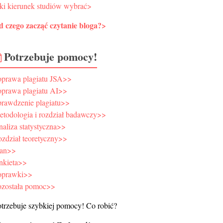
ki kierunek studiów wybrać>
d czego zacząć czytanie bloga?>
Potrzebuje pomocy!
oprawa plagiatu JSA>>
oprawa plagiatu AI>>
prawdzenie plagiatu>>
todologia i rozdział badawczy>>
aliza statystyczna>>
zdział teoretyczny>>
lan>>
nkieta>>
oprawki>>
ozostała pomoc>>
trzebuje szybkiej pomocy! Co robić?