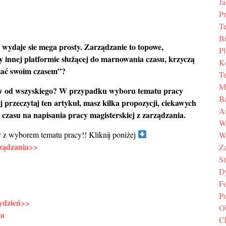
Ja
P
T
Bi
wydaje sie mega prosty. Zarządzanie to topowe,
P
y innej platformie służącej do marnowania czasu, krzyczą
K
zać swoim czasem”?
T
M
ów od wszyskiego? W przypadku wyboru tematu pracy
B
j przeczytaj ten artykuł, masz kilka propozycji, ciekawych
A
 czasu na napisania pracy magisterskiej z zarządzania.
W
 z wyborem tematu pracy!! Kliknij poniżej
W
rządzania>>
Z
St
D
F
P
ydzień>>
O
ia
C