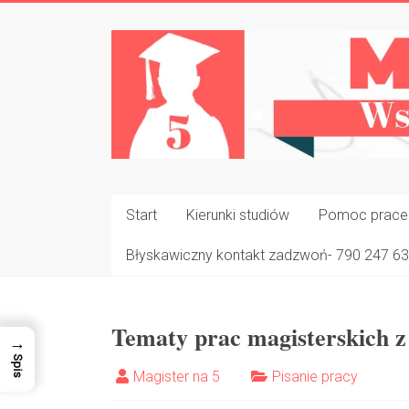
Skip
to
Magister
content
na
5
Napisz
Pracę
Dyplomową
Start
Kierunki studiów
Pomoc prace l
W
Tydzień
Błyskawiczny kontakt zadzwoń- 790 247 6
✍
Tematy prac magisterskich z
→
Spis
Magister na 5
Pisanie pracy