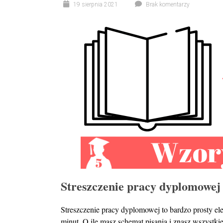
19 sierpnia 2021
Brak komentarzy
Streszczenie pracy dyplomowej
Streszczenie pracy dyplomowej to bardzo prosty ele
minut. O ile masz schemat pisania i znasz wszystkie