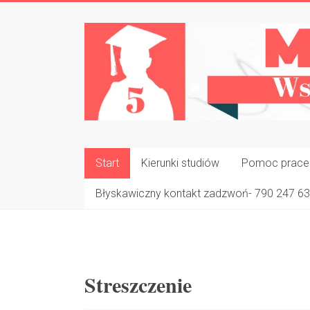
Skip
to
Magister
content
na
5
Napisz
Pracę
Dyplomową
Start
Kierunki studiów
Pomoc prace l
W
Tydzień
Błyskawiczny kontakt zadzwoń- 790 247 6
✍
Streszczenie