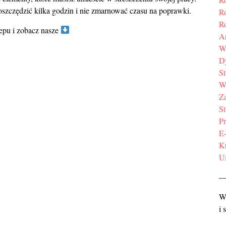
 oszczędzić kilka godzin i nie zmarnować czasu na poprawki.
R
R
lepu i zobacz nasze
A
W
D
S
W
Z
St
Pr
E
K
U
Ws
i 