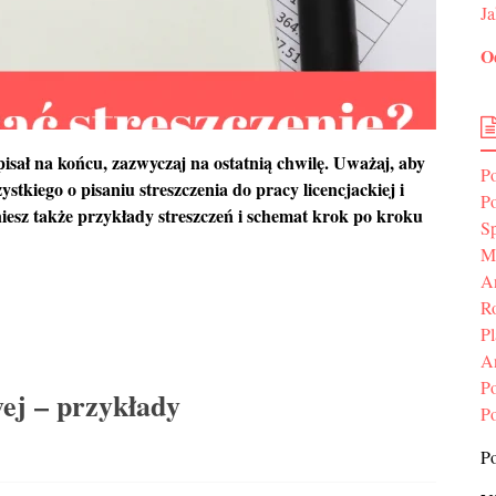
Ja
O
 pisał na końcu, zazwyczaj na ostatnią chwilę. Uważaj, aby
P
stkiego o pisaniu streszczenia do pracy licencjackiej i
P
aniesz także przykłady streszczeń i schemat krok po kroku
S
Me
An
Ro
P
A
P
ej – przykłady
P
Po