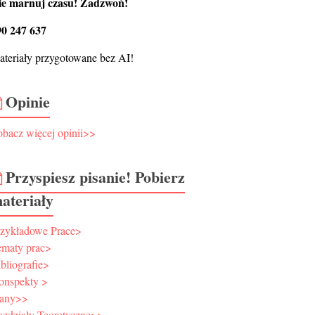
ie marnuj czasu! Zadzwoń!
90 247 637
teriały przygotowane bez AI!
Opinie
bacz więcej opinii>>
Przyspiesz pisanie! Pobierz
ateriały
rzykładowe Prace>
ematy prac>
bliografie>
onspekty >
lany>>
ozdziały Teoretyczne>>