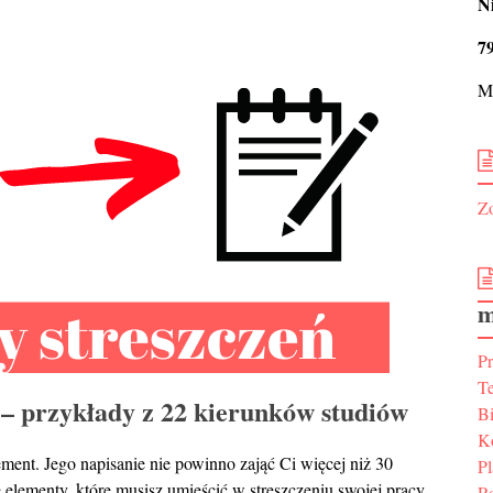
N
7
Ma
Zo
m
P
T
 – przykłady z 22 kierunków studiów
Bi
K
ment. Jego napisanie nie powinno zająć Ci więcej niż 30
P
 elementy, które musisz umieścić w streszczeniu swojej pracy.
R