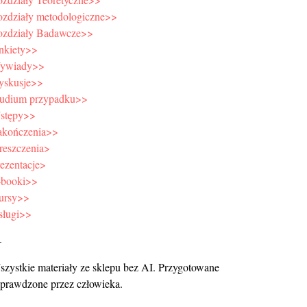
ozdziały metodologiczne>>
ozdziały Badawcze>>
nkiety>>
ywiady>>
yskusje>>
tudium przypadku>>
stępy>>
akończenia>>
reszczenia>
ezentacje>
-booki>>
ursy>>
sługi>>
—
zystkie materiały ze sklepu bez AI. Przygotowane
sprawdzone przez człowieka.