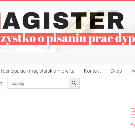
icencjackie i magisterskie – oferta
Kontakt
Sklep
W
Search Button
Search
37
for:
Sp