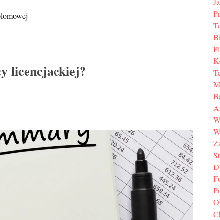
Ja
P
yplomowej
T
Bi
P
K
y licencjackiej?
T
M
B
A
W
W
Z
St
D
F
P
O
C