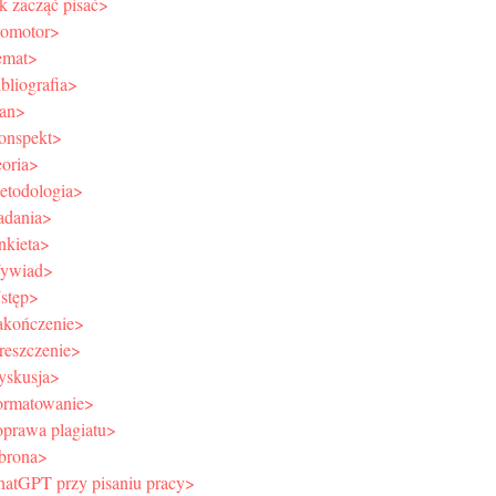
k zacząć pisać>
romotor>
emat>
bliografia>
lan>
onspekt>
eoria>
etodologia>
adania>
nkieta>
ywiad>
stęp>
akończenie>
reszczenie>
yskusja>
ormatowanie>
oprawa plagiatu>
brona>
hatGPT przy pisaniu pracy>