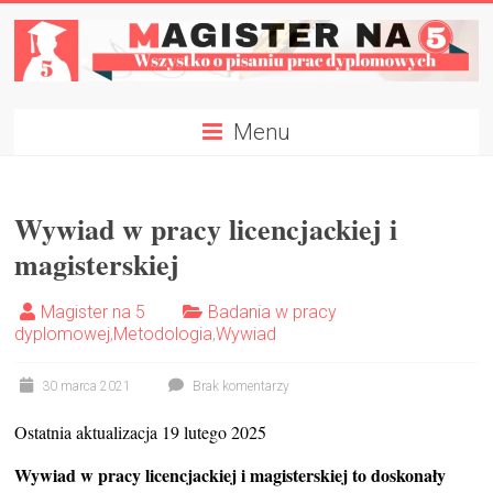
Skip
to
content
Magister
Menu
na
5
Wywiad w pracy licencjackiej i
Napisz
magisterskiej
Pracę
Dyplomową
Magister na 5
Badania w pracy
W
dyplomowej
,
Metodologia
,
Wywiad
Tydzień
✍
30 marca 2021
Brak komentarzy
Ostatnia aktualizacja 19 lutego 2025
Wywiad w pracy licencjackiej i magisterskiej to doskonały