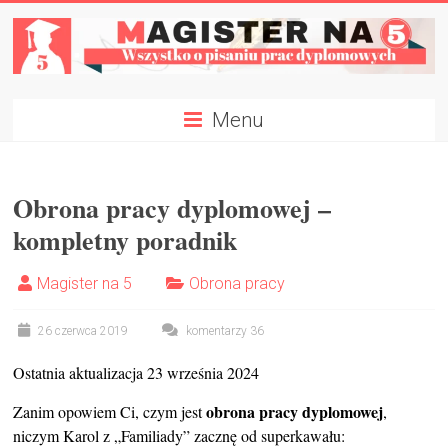
Skip
to
content
Magister
Menu
na
5
Obrona pracy dyplomowej –
Napisz
kompletny poradnik
Pracę
Dyplomową
Magister na 5
Obrona pracy
W
Tydzień
✍
26 czerwca 2019
komentarzy 36
Ostatnia aktualizacja 23 września 2024
obrona pracy dyplomowej
Zanim opowiem Ci, czym jest
,
niczym Karol z „Familiady” zacznę od superkawału: