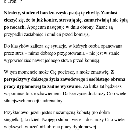
o Tron” ?
Niestety, studenci bardzo często psują tę chwilę. Zamiast
cieszyć się, że to już koniec, stresują się, zamartwiają i nie śpią
po nocach.
Apogeum następuje w dniu obrony. Znane są
przypadki zasłabnięć i omdleń przed komisją.
Do klasyków zalicza się sytuacje, w których osoba opanowana
przez stres – mimo dobrego przygotowania – nie jest w stanie
wypowiedzieć nawet jednego słowa przed komisją.
Z
W tym momencie może Cię pocieszę, a może zmartwię.
perspektywy dalszego życia zawodowego i osobistego obrona
pracy dyplomowej to żadne wyzwanie.
Za kilka lat będziesz
wspominał to z rozbawieniem. Dalsze życie dostarczy Ci o wiele
silniejszych emocji i adrenaliny.
Przykładowo, jeżeli jesteś niezamężną kobietą (no dobra –
singielką), to dzień Twojego ślubu i wesela dostarczy Ci o wiele
większych wrażeń niż obrona pracy dyplomowej.