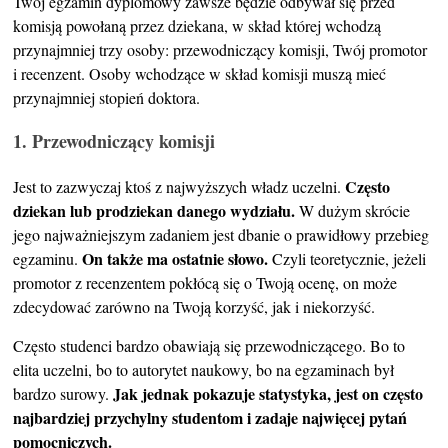
Twój egzamin dyplomowy zawsze będzie odbywał się przed
komisją powołaną przez dziekana, w skład której wchodzą
przynajmniej trzy osoby: przewodniczący komisji, Twój promotor
i recenzent. Osoby wchodzące w skład komisji muszą mieć
przynajmniej stopień doktora.
1. Przewodniczący komisji
Często
Jest to zazwyczaj ktoś z najwyższych władz uczelni.
dziekan lub prodziekan danego wydziału.
W dużym skrócie
jego najważniejszym zadaniem jest dbanie o prawidłowy przebieg
On także ma ostatnie słowo.
egzaminu.
Czyli teoretycznie, jeżeli
promotor z recenzentem pokłócą się o Twoją ocenę, on może
zdecydować zarówno na Twoją korzyść, jak i niekorzyść.
Często studenci bardzo obawiają się przewodniczącego. Bo to
elita uczelni, bo to autorytet naukowy, bo na egzaminach był
Jak jednak pokazuje statystyka, jest on często
bardzo surowy.
najbardziej przychylny studentom i zadaje najwięcej pytań
pomocniczych.