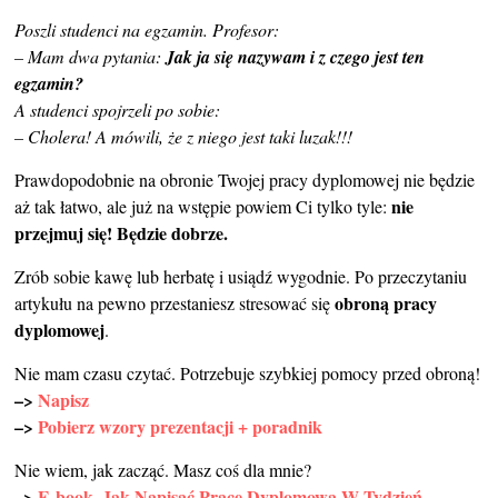
Poszli studenci na egzamin. Profesor:
– Mam dwa pytania:
Jak ja się nazywam i z czego jest ten
egzamin?
A studenci spojrzeli po sobie:
– Cholera! A mówili, że z niego jest taki luzak!!!
Prawdopodobnie na obronie Twojej pracy dyplomowej nie będzie
nie
aż tak łatwo, ale już na wstępie powiem Ci tylko tyle:
przejmuj się! Będzie dobrze.
Zrób sobie kawę lub herbatę i usiądź wygodnie. Po przeczytaniu
obroną pracy
artykułu na pewno przestaniesz stresować się
dyplomowej
.
Nie mam czasu czytać. Potrzebuje szybkiej pomocy przed obroną!
–>
Napisz
–>
Pobierz wzory prezentacji + poradnik
Nie wiem, jak zacząć. Masz coś dla mnie?
–>
E-book- Jak Napisać Pracę Dyplomową W Tydzień