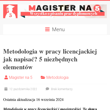
Skip
to
content
Magister
Menu
na
5
Metodologia w pracy licencjackiej
Napisz
jak napisać? 5 niezbędnych
Pracę
Dyplomową
elementów
W
Tydzień
Magister na 5
Metodologia
✍
12 października 2022
Brak komentarzy
Ostatnia aktualizacja 16 września 2024
Te słowa
Metodologia w pracy licencjackiej i magisterskiej.