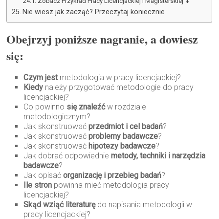
Zobacz Przykład Pracy Licencjackiej I Magisterskiej ⬇
Nie wiesz jak zacząć? Przeczytaj koniecznie
Obejrzyj poniższe nagranie, a dowiesz
się:
Czym jest
metodologia w pracy licencjackiej?
Kiedy
należy przygotować metodologie do pracy
licencjackiej?
Co powinno
się znaleźć
w rozdziale
metodologicznym?
Jak skonstruować
przedmiot i cel badań
?
Jak skonstruować
problemy badawcze
?
Jak skonstruować
hipotezy badawcze
?
Jak dobrać odpowiednie
metody, techniki i narzędzia
badawcze
?
Jak opisać
organizację i przebieg badań
?
Ile stron
powinna mieć metodologia pracy
licencjackiej?
Skąd wziąć literaturę
do napisania metodologii w
pracy licencjackiej?