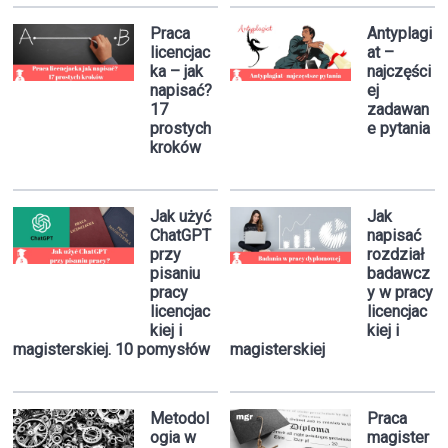
Praca
Antyplagi
licencjac
at –
ka – jak
najczęści
napisać?
ej
17
zadawan
prostych
e pytania
kroków
Jak użyć
Jak
ChatGPT
napisać
przy
rozdział
pisaniu
badawcz
pracy
y w pracy
licencjac
licencjac
kiej i
kiej i
magisterskiej. 10 pomysłów
magisterskiej
Metodol
Praca
ogia w
magister