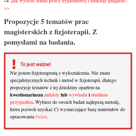
–>
Jak wybrać temat pracy dyplomowej i uniknąć plagiatu?
>>
Propozycje 5 tematów prac
magisterskich z fizjoterapii. Z
pomysłami na badania.
To jest ważne!
Nie jestem fizjoterapeutą z wykształcenia. Nie znam
specjalistycznych technik i metod w fizjoterapii, dlatego
propozycje tematów z tej dziedziny oparłem na
kwestionariuszu
ankiety
lub
wywiadu
i
studium
przypadku
.
Wybierz do swoich badań najlepszą metodę,
która pozwoli uzyskać Ci wystarczające bazę materiałów do
opracowania
badań
.