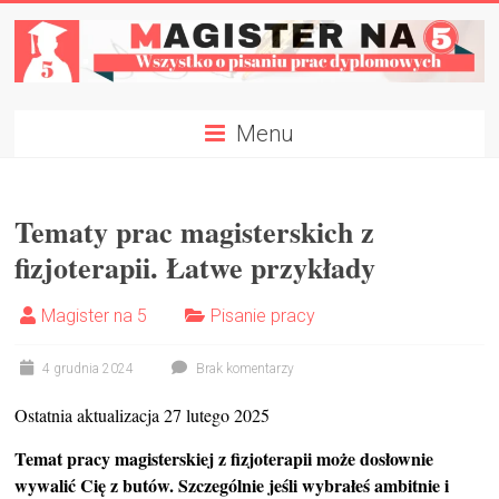
Skip
to
content
Magister
Menu
na
5
Tematy prac magisterskich z
Napisz
fizjoterapii. Łatwe przykłady
Pracę
Dyplomową
Magister na 5
Pisanie pracy
W
Tydzień
✍
4 grudnia 2024
Brak komentarzy
Ostatnia aktualizacja 27 lutego 2025
Temat pracy magisterskiej z fizjoterapii może dosłownie
wywalić Cię z butów. Szczególnie jeśli wybrałeś ambitnie i