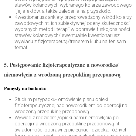
stawów kolanowych wybranego kolarza zawodowego
i jej efektów, a także zalecenia na przyszłość.
Kwestionariusz ankiety przeprowadzony wśród kolarzy
zawodowych nt. ich subiektywnej oceny skuteczności
wybranych metod i terapii w poprawie funkcjonalności
stawów kolanowych/ ewentualnie kwestionariusz
wywiadu z fizjoterapeutą/trenerem klubu na ten sam
temat.
5. Postępowanie fizjoterapeutyczne u noworodka/
niemowlęcia z wrodzoną przepukliną przeponową
Pomysły na badania:
Studium przypadku- omówienie planu opieki
fizjoterapeutycznej nad noworodkiem po operacji na
wrodzoną przepuklinę przeponową.
Wywiad z rodzicami/opiekunami niemowlęcia po
operacji na wrodzoną przepuklinę przeponową nt.
świadomości poprawnej pielęgnacji dziecka, różnych
form terapii i rehabilitacji w warunkach domowych, aby