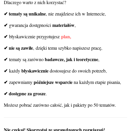
Dlaczego warto z nich korzystać?
✔ tematy są unikalne
, nie znajdziesz ich w Internecie,
✔
materiałów
gwarancja dostępności
,
✔
plan,
błyskawicznie przygotujesz
✔ nie są zawiłe
, dzięki temu szybko napiszesz pracę,
✔
badawcze, jak i teoretyczne
tematy są zarówno
,
✔
błyskawicznie
każdy
dostosujesz do swoich potrzeb,
✔
późniejsze wsparcie
zapewniamy
na każdym etapie pisania,
✔ dostępne za grosze
.
Możesz pobrać zarówno całość, jak i pakiety po 50 tematów.
Nie czekaj! S
korzystaj ze sprawdzonych rozwiązań!