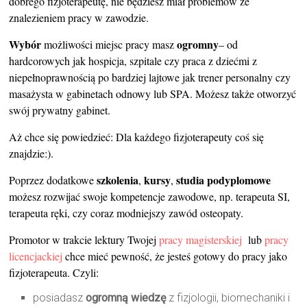
dobrego fizjoterapeutę, nie będziesz miał problemów ze
znalezieniem pracy w zawodzie.
Wybór
ogromny
możliwości miejsc pracy masz
– od
hardcorowych jak hospicja, szpitale czy praca z dziećmi z
niepełnoprawnością po bardziej lajtowe jak trener personalny czy
masażysta w gabinetach odnowy lub SPA. Możesz także otworzyć
swój prywatny gabinet.
Aż chce się powiedzieć: Dla każdego fizjoterapeuty coś się
znajdzie:).
szkolenia
kursy
studia
podyplomowe
Poprzez dodatkowe
,
,
możesz rozwijać swoje kompetencje zawodowe, np. terapeuta SI,
terapeuta ręki, czy coraz modniejszy zawód osteopaty.
Promotor w trakcie lektury Twojej
pracy magisterskiej
lub
pracy
licencjackiej
chce mieć pewność, że jesteś gotowy do pracy jako
fizjoterapeuta. Czyli:
posiadasz
ogromną wiedzę
z fizjologii, biomechaniki i