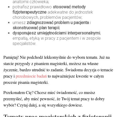
anatomii człowieka;
potrafisz prawidłowo
stosować metody
fizjoterapeutyczne
adekwatne do jednostek
chorobowych, problemów pacjentów;
umiesz
zdiagnozować problem u pacjenta
i
skonstruować plan terapii
;
dysponujesz umiejętnościami interpersonalnymi
,
empatią, etyką w pracy z pacjentem i w zespole
specjalistów.
Pamiętaj! Nie podchodź lekkomyślnie do wyboru tematu. Już na
starcie przygody z pisaniem magisterki, możesz na własne
życzenie, bardzo utrudnić to zadanie. Świadoma decyzja o temacie
pracy i
przedmiocie badań
to najważniejsze kwestie w całym
procesie pisania magisterki.
Przekonałem Cię? Chcesz mieć świadomość, co musisz
przemyśleć, aby mieć pewność, że Twój temat pracy to dobry
wybór? Czytaj dalej, a się wszystkiego dowiesz.
Tematy prac magisterskich z fizjoterapii.