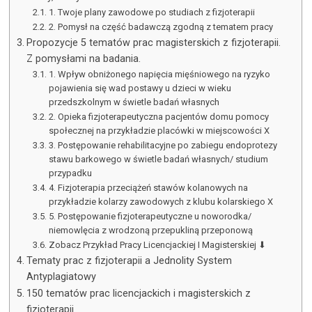
1. Twoje plany zawodowe po studiach z fizjoterapii
2. Pomysł na część badawczą zgodną z tematem pracy
Propozycje 5 tematów prac magisterskich z fizjoterapii.
Z pomysłami na badania.
1. Wpływ obniżonego napięcia mięśniowego na ryzyko
pojawienia się wad postawy u dzieci w wieku
przedszkolnym w świetle badań własnych
2. Opieka fizjoterapeutyczna pacjentów domu pomocy
społecznej na przykładzie placówki w miejscowości X
3. Postępowanie rehabilitacyjne po zabiegu endoprotezy
stawu barkowego w świetle badań własnych/ studium
przypadku
4. Fizjoterapia przeciążeń stawów kolanowych na
przykładzie kolarzy zawodowych z klubu kolarskiego X
5. Postępowanie fizjoterapeutyczne u noworodka/
niemowlęcia z wrodzoną przepukliną przeponową
Zobacz Przykład Pracy Licencjackiej I Magisterskiej ⬇
Tematy prac z fizjoterapii a Jednolity System
Antyplagiatowy
150 tematów prac licencjackich i magisterskich z
fizjoterapii