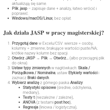
aktualizują się same.
Plik .jasp
– zapisuje dane + analizy, łatwo wrócić i
poprawić.
Windows/macOS/Linux
, bez opłat.
Jak działa JASP w pracy magisterskiej?
Przygotuj dane
w Excelu/CSV: wiersze = osoby,
kolumny = zmienne; brakujące wartości puste/NA;
krótkie nazwy kolumn bez spacji.
Otwórz JASP
→
Plik → Otwórz…
(albo przeciągnij plik
do okna).
Ustaw typy zmiennych
w nagłówkach:
Skala /
Porządkowa / Nominalna
; ustaw
Etykiety wartości
i
zaznacz
Braki danych
.
Wybierz analizę
z górnego paska
Analizy
:
Statystyki opisowe
(średnie, odchylenia,
mediany),
Testy t
(niezależne / zależne),
ANOVA
(z testami
post hoc
),
Regresja
(liniowa / logistyczna),