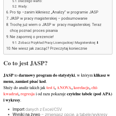
Dlaczego warto:
Wady :
Pro tip –zanim klikniesz „Analizy” w programie JASP
JASP w pracy magisterskiej – podsumowanie
Trochę już wiem o JASP w pracy magisterskiej. Teraz
chcę poznać proces pisania
Nie zapomnij o prezencie!
Zobacz Przykład Pracy Licencjackiej I Magisterskiej ⬇
Nie wiesz jak zacząć? Przeczytaj koniecznie
Co to jest JASP?
JASP
darmowy program do statystyki
klikasz w
to
, w którym
menu, zamiast pisać kod
.
test t
,
ANOVA
,
korelacje
,
chi-
Służy do analiz takich jak
kwadrat
,
regresja
czytelne tabele (pod APA)
i od razu pokazuje
i wykresy
.
Import
danych z Excel/CSV.
Wyniki na żywo
– zmieniasz opcje, a tabele/wykresy