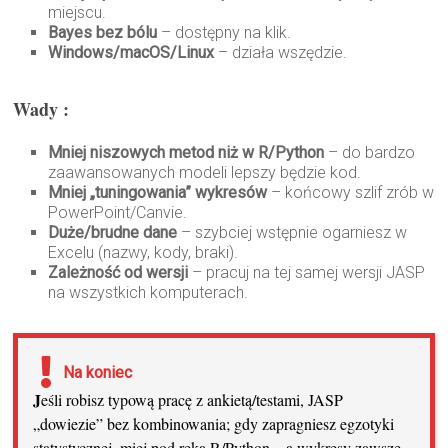
miejscu.
Bayes bez bólu
– dostępny na klik.
Windows/macOS/Linux
– działa wszędzie.
Wady :
Mniej niszowych metod niż w R/Python
– do bardzo
zaawansowanych modeli lepszy będzie kod.
Mniej „tuningowania” wykresów
– końcowy szlif zrób w
PowerPoint/Canvie.
Duże/brudne dane
– szybciej wstępnie ogarniesz w
Excelu (nazwy, kody, braki).
Zależność od wersji
– pracuj na tej samej wersji JASP
na wszystkich komputerach.
Na koniec
J
eśli robisz typową pracę z ankietą/testami, JASP
„dowiezie” bez kombinowania; gdy zapragniesz egzotyki
statystycznej, miej pod ręką R/Python – a wykresy zawsze