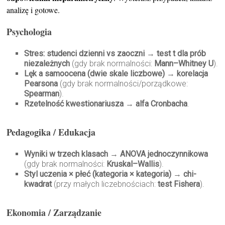
analizę i gotowe.
Psychologia
Stres: studenci dzienni vs zaoczni
→
test t dla prób
niezależnych
(gdy brak normalności:
Mann–Whitney U
).
Lęk a samoocena (dwie skale liczbowe)
→
korelacja
Pearsona
(gdy brak normalności/porządkowe:
Spearman
).
Rzetelność kwestionariusza
→
alfa Cronbacha
.
Pedagogika / Edukacja
Wyniki w trzech klasach
→
ANOVA jednoczynnikowa
(gdy brak normalności:
Kruskal–Wallis
).
Styl uczenia × płeć (kategoria × kategoria)
→
chi-
kwadrat
(przy małych liczebnościach:
test Fishera
).
Ekonomia / Zarządzanie