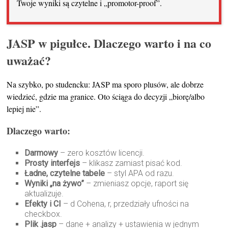
Twoje wyniki są czytelne i „promotor-proof”.
JASP w pigułce. Dlaczego warto i na co
uważać?
Na szybko, po studencku: JASP ma sporo plusów, ale dobrze
wiedzieć, gdzie ma granice. Oto ściąga do decyzji „biorę/albo
lepiej nie”.
Dlaczego warto:
Darmowy
– zero kosztów licencji.
Prosty interfejs
– klikasz zamiast pisać kod.
Ładne, czytelne tabele
– styl APA od razu.
Wyniki „na żywo”
– zmieniasz opcje, raport się
aktualizuje.
Efekty i CI
– d Cohena, r, przedziały ufności na
checkbox.
Plik
.jasp
– dane + analizy + ustawienia w jednym