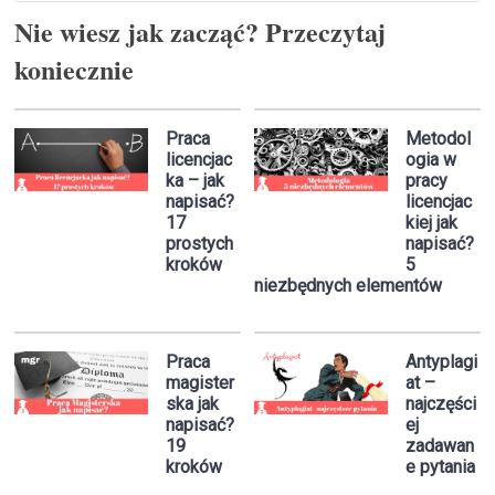
Nie wiesz jak zacząć? Przeczytaj
koniecznie
Praca
Metodol
licencjac
ogia w
ka – jak
pracy
napisać?
licencjac
17
kiej jak
prostych
napisać?
kroków
5
niezbędnych elementów
Praca
Antyplagi
magister
at –
ska jak
najczęści
napisać?
ej
19
zadawan
kroków
e pytania