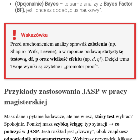
(Opcjonalnie) Bayes
– te same analizy z
Bayes Factor
(BF)
, jeśli chcesz dodać „plus naukowy”.
Wskazówka
założenia
Przed uruchomieniem analizy sprawdź
(np.
statystykę
Shapiro–Wilk, Levene), a w raporcie podawaj
testową, df, p oraz wielkość efektu
(np.
d
,
η²
). Dzięki temu
Twoje wyniki są czytelne i „promotor-proof”.
Przykłady zastosowania JASP w pracy
magisterskiej
który test
Masz dane i pytanie badawcze, ale nie wiesz,
wybrać?
szybką ściągę
co
Spokojnie. Poniżej masz
: typ sytuacji →
policzyć w JASP
. Jeśli rozkład jest „dziwny”, obok znajdziesz
odpowiednik nieparametryczny
. Wybierasz przypadek, klikasz