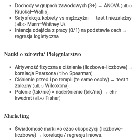
Dochody w grupach zawodowych (3+)
→
ANOVA
(albo
Kruskal–Wallis
).
Satysfakcja: kobiety vs mężczyźni
→
test t niezależny
(albo
Mann–Whitney U
).
Intencja odejścia z pracy (0/1) na podstawie cech
→
regresja logistyczna
.
Nauki o zdrowiu/ Pielęgniarstwo
Aktywność fizyczna a ciśnienie (liczbowe-liczbowe)
→
korelacja Pearsona
(albo
Spearman
).
Ciśnienie przed i po terapii (te same osoby)
→
test t
zależny
(albo
Wilcoxona
).
Palenie (tak/nie) × nadciśnienie (tak/nie)
→
chi-
kwadrat
(albo
Fisher
).
Marketing
Świadomość marki vs czas ekspozycji (liczbowe-
liczbowe)
→
korelacja / regresja liniowa
.