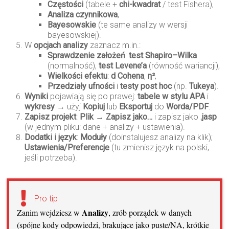
Częstości
(tabele +
chi-kwadrat
/ test Fishera),
Analiza czynnikowa
,
Bayesowskie
(te same analizy w wersji
bayesowskiej).
W
opcjach analizy
zaznacz m.in.:
Sprawdzenie założeń
:
test Shapiro–Wilka
(normalność),
test Levene’a
(równość wariancji),
Wielkości efektu
:
d Cohena
,
η²
,
Przedziały ufności
i
testy post hoc
(np.
Tukeya
).
Wyniki
pojawiają się po prawej:
tabele w stylu APA
i
wykresy
→ użyj
Kopiuj
lub
Eksportuj
do
Worda/PDF
.
Zapisz projekt
:
Plik → Zapisz jako…
i zapisz jako
.jasp
(w jednym pliku: dane + analizy + ustawienia).
Dodatki i język
:
Moduły
(doinstalujesz analizy na klik);
Ustawienia/Preferencje
(tu zmienisz język na polski,
jeśli potrzeba).
Pro tip
Analizy
Zanim wejdziesz w
, zrób porządek w danych
(spójne kody odpowiedzi, brakujące jako puste/NA, krótkie