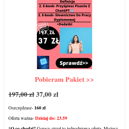
Pobieram Pakiet >>
197,00 zł
37,00 zł
160 zł
Oszczędzasz-
Dzisiaj do: 23.59
Oferta ważna-
O co chodzi?
*
Gorący strzał to jednodniowa oferta. Możesz