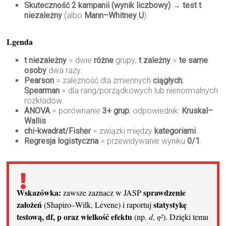
Skuteczność 2 kampanii (wynik liczbowy)
→
test t
niezależny
(albo
Mann–Whitney U
).
Lgenda
t niezależny
= dwie
różne
grupy;
t zależny
=
te same
osoby
dwa razy.
Pearson
= zależność dla zmiennych
ciągłych
;
Spearman
= dla rang/porządkowych lub nienormalnych
rozkładów.
ANOVA
= porównanie
3+ grup
; odpowiednik:
Kruskal–
Wallis
.
chi-kwadrat/Fisher
= związki między
kategoriami
.
Regresja logistyczna
= przewidywanie wyniku
0/1
.
Wskazówka:
sprawdzenie
zawsze zaznacz w JASP
założeń
statystykę
(Shapiro–Wilk, Levene) i raportuj
testową, df, p oraz wielkość efektu
(np.
d
,
η²
). Dzięki temu