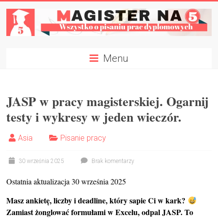
Skip
to
content
Magister
Menu
na
5
JASP w pracy magisterskiej. Ogarnij
Napisz
testy i wykresy w jeden wieczór.
Pracę
Dyplomową
Asia
Pisanie pracy
W
Tydzień
✍
30 września 2025
Brak komentarzy
Ostatnia aktualizacja 30 września 2025
Masz ankietę, liczby i deadline, który sapie Ci w kark?
Zamiast żonglować formułami w Excelu, odpal JASP. To