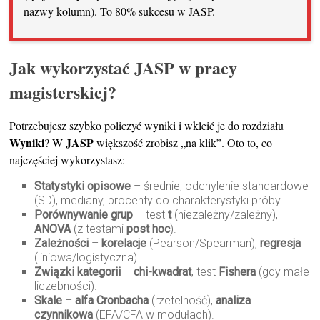
nazwy kolumn). To 80% sukcesu w JASP.
Jak wykorzystać JASP w pracy
magisterskiej?
Potrzebujesz szybko policzyć wyniki i wkleić je do rozdziału
Wyniki
JASP
? W
większość zrobisz „na klik”. Oto to, co
najczęściej wykorzystasz:
Statystyki opisowe
– średnie, odchylenie standardowe
(SD), mediany, procenty do charakterystyki próby.
Porównywanie grup
– test
t
(niezależny/zależny),
ANOVA
(z testami
post hoc
).
Zależności
–
korelacje
(Pearson/Spearman),
regresja
(liniowa/logistyczna).
Związki kategorii
–
chi-kwadrat
, test
Fishera
(gdy małe
liczebności).
Skale
–
alfa Cronbacha
(rzetelność),
analiza
czynnikowa
(EFA/CFA w modułach).